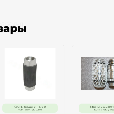
рма обратной связи
вары
вары
е имя
ефон
Отправить
Краны раздаточные и
Краны раздаточ
комплектующие
комплектую