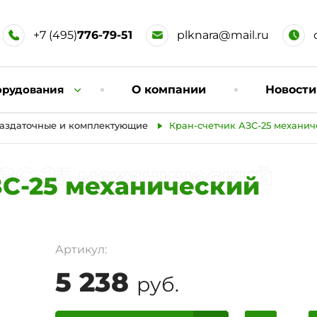
+7 (495)
776-79-51
plknara@mail.ru
орудования
О компании
Новости
аздаточные и комплектующие
Кран-счетчик АЗС-25 механич
ЗС-25 механический
ЗС-25 механический
Артикул:
5 238
руб.