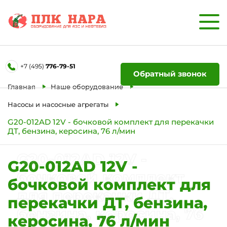
Форма обратной связи
+7 (495)
776-79-51
Ваше имя
Обратный звонок
Главная
Наше оборудование
Телефон
Насосы и насосные агрегаты
G20-012AD 12V - бочковой комплект для перекачки
ДТ, бензина, керосина, 76 л/мин
Отправить
G20-012AD 12V -
G20-012AD 12V -
бочковой комплект
бочковой комплект для
для перекачки ДТ,
перекачки ДТ, бензина,
бензина, керосина, 76
керосина, 76 л/мин