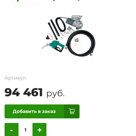
л/мин
Артикул:
94 461
руб.
Добавить в заказ
-
+