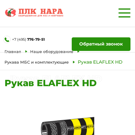
Форма обратной связи
+7 (495)
776-79-51
Ваше имя
Обратный звонок
Главная
Наше оборудование
Телефон
Рукав ELAFLEX HD
Рукава МБС и комплектующие
Рукав ELAFLEX HD
Рукав ELAFLEX HD
Отправить