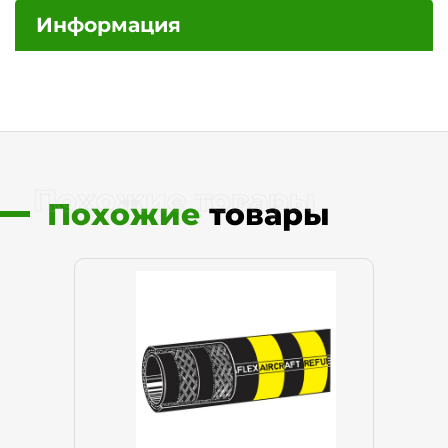
Информация
Похожие товары
Похожие
товары