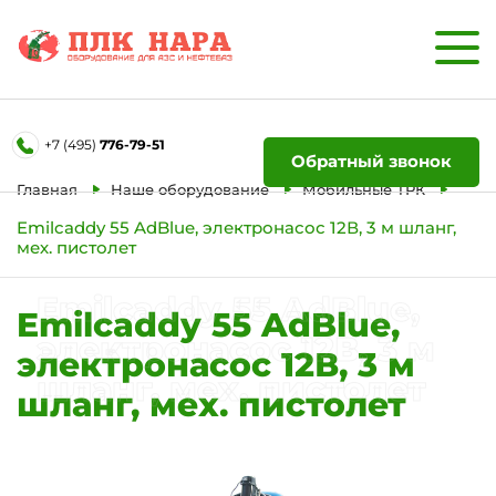
Форма обратной связи
+7 (495)
776-79-51
Ваше имя
Обратный звонок
Главная
Наше оборудование
Мобильные ТРК
Emilcaddy 55 AdBlue, электронасос 12В, 3 м шланг,
Телефон
мех. пистолет
Emilcaddy 55 AdBlue,
Отправить
Emilcaddy 55 AdBlue,
электронасос 12В, 3 м
электронасос 12В, 3 м
шланг, мех. пистолет
шланг, мех. пистолет