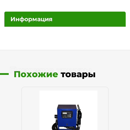
Информация
Похожие товары
Похожие
товары