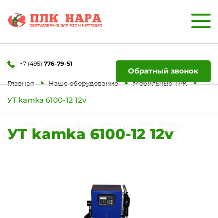
Форма обратной связи
+7 (495)
776-79-51
Ваше имя
Обратный звонок
Главная
Наше оборудование
Мобильные ТРК
УТ kamka 6100-12 12v
Телефон
УТ kamka 6100-12 12v
УТ kamka 6100-12 12v
Отправить