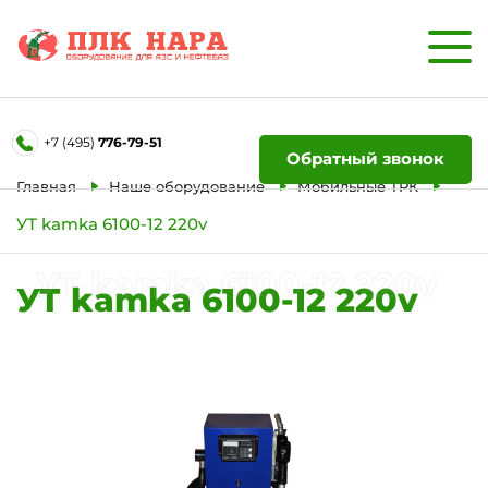
Форма обратной связи
+7 (495)
776-79-51
Ваше имя
Обратный звонок
Главная
Наше оборудование
Мобильные ТРК
УТ kamka 6100-12 220v
Телефон
УТ kamka 6100-12 220v
УТ kamka 6100-12 220v
Отправить