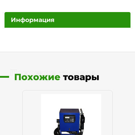
Информация
Похожие товары
Похожие
товары