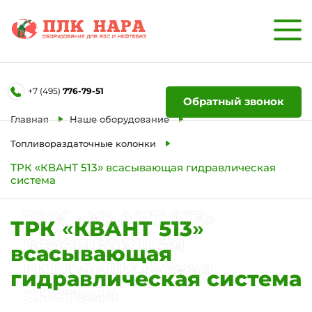
Форма обратной связи
+7 (495)
776-79-51
Ваше имя
Обратный звонок
Главная
Наше оборудование
Телефон
Топливораздаточные колонки
ТРК «КВАНТ 513» всасывающая гидравлическая
система
Отправить
ТРК «КВАНТ 513»
ТРК «КВАНТ 513»
всасывающая
всасывающая
гидравлическая
гидравлическая система
система