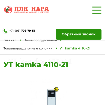
Форма обратной связи
+7 (495)
776-79-51
Ваше имя
Обратный звонок
Главная
Наше оборудование
Телефон
УТ kamka 4110-21
Топливораздаточные колонки
УТ kamka 4110-21
УТ kamka 4110-21
Отправить