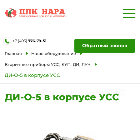
Форма обратной связи
+7 (495)
776-79-51
Ваше имя
Обратный звонок
Главная
Наше оборудование
Телефон
Вторичные приборы УСС, КУП, ДИ, ЛУЧ
ДИ-О-5 в корпусе УСС
Отправить
ДИ-О-5 в корпусе УСС
ДИ-О-5 в корпусе УСС