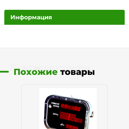
Информация
Похожие товары
Похожие
товары