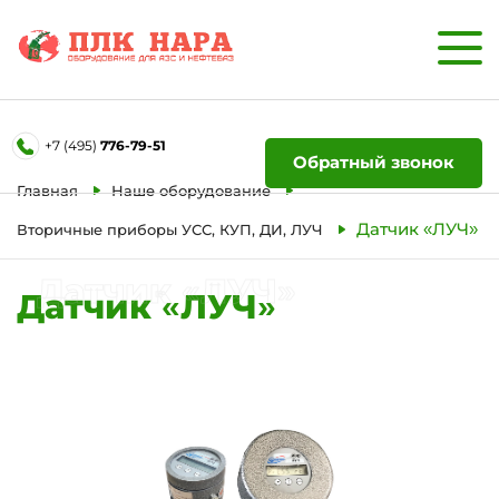
Форма обратной связи
+7 (495)
776-79-51
Ваше имя
Обратный звонок
Главная
Наше оборудование
Телефон
Датчик «ЛУЧ»
Вторичные приборы УСС, КУП, ДИ, ЛУЧ
Датчик «ЛУЧ»
Датчик «ЛУЧ»
Отправить