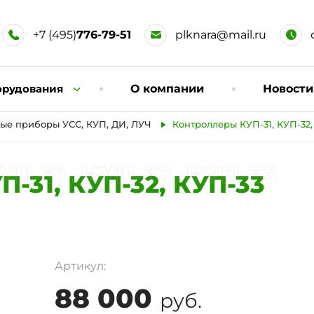
+7 (495)
776-79-51
plknara@mail.ru
орудования
О компании
Новости
ые приборы УСС, КУП, ДИ, ЛУЧ
Контроллеры КУП-31, КУП-32,
П-31, КУП-32, КУП-33
-31, КУП-32, КУП-33
Артикул:
88 000
руб.