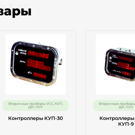
вары
рма обратной связи
вары
е имя
ефон
Отправить
Вторичные приборы УСС, КУП,
Вторичные приборы 
ДИ, ЛУЧ
ДИ, ЛУЧ
Контроллеры КУП-30
Контроллеры 
КУП-9