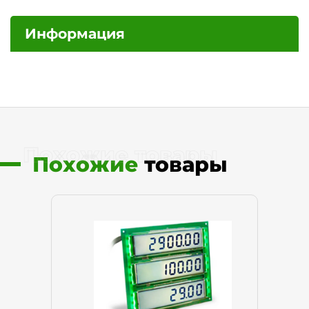
Информация
Похожие товары
Похожие
товары