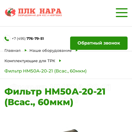
Форма обратной связи
+7 (495)
776-79-51
Ваше имя
Обратный звонок
Главная
Наше оборудование
Телефон
Комплектующие для ТРК
Фильтр НМ50А-20-21 (Всас., 60мкм)
Отправить
Фильтр НМ50А-20-21
Фильтр НМ50А-20-21
(Всас., 60мкм)
(Всас., 60мкм)