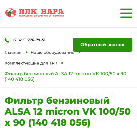
Форма обратной связи
+7 (495)
776-79-51
Ваше имя
Обратный звонок
Главная
Наше оборудование
Телефон
Комплектующие для ТРК
Фильтр бензиновый ALSA 12 micron VK 100/50 х 90
(140 418 056)
Отправить
Фильтр бензиновый
Фильтр бензиновый
ALSA 12 micron VK
ALSA 12 micron VK 100/50
100/50 х 90 (140 418 056)
х 90 (140 418 056)