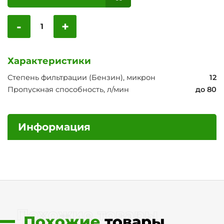
-
+
Характеристики
Степень фильтрации (Бензин), микрон
12
Пропускная способность, л/мин
до 80
Информация
Похожие товары
Похожие
товары