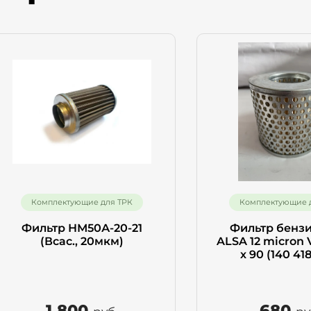
е имя
ефон
Отправить
Комплектующие для ТРК
Комплектующие 
Фильтр НМ50А-20-21
Фильтр бенз
(Всас., 20мкм)
ALSA 12 micron 
х 90 (140 41
1 800
680