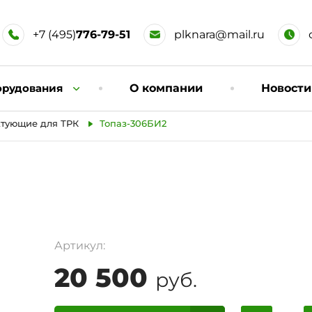
+7 (495)
776-79-51
plknara@mail.ru
орудования
О компании
Новости
тующие для ТРК
Топаз-306БИ2
Артикул:
20 500
руб.