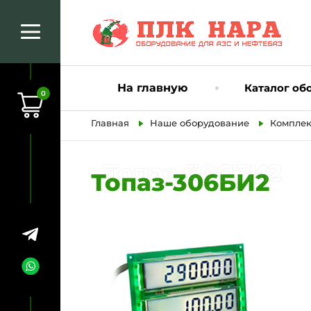
На главную
Каталог об
0
Главная
Наше оборудование
Комплек
Топаз-306БИ2
Топаз-306БИ2