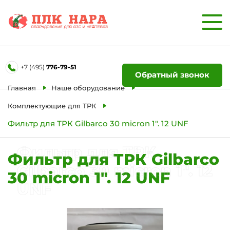
Форма обратной связи
+7 (495)
776-79-51
Ваше имя
Обратный звонок
Главная
Наше оборудование
Телефон
Комплектующие для ТРК
Фильтр для ТРК Gilbarco 30 micron 1". 12 UNF
Отправить
Фильтр для ТРК
Фильтр для ТРК Gilbarco
Gilbarco 30 micron 1". 12
30 micron 1". 12 UNF
UNF