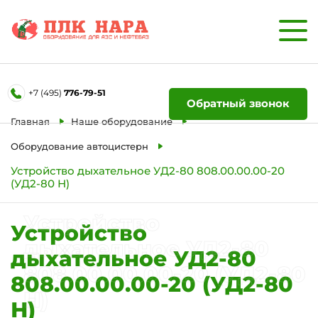
Форма обратной связи
+7 (495)
776-79-51
Ваше имя
Обратный звонок
Главная
Наше оборудование
Телефон
Оборудование автоцистерн
Устройство дыхательное УД2-80 808.00.00.00-20
(УД2-80 Н)
Отправить
Устройство
Устройство
дыхательное УД2-80
дыхательное УД2-80
808.00.00.00-20 (УД2-80
808.00.00.00-20 (УД2-80
Н)
Н)