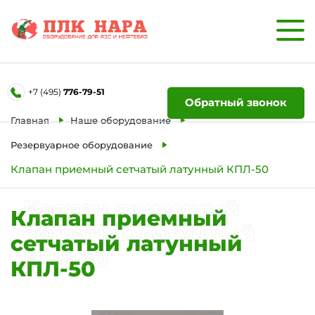
Форма обратной связи
+7 (495)
776-79-51
Ваше имя
Обратный звонок
Главная
Наше оборудование
Телефон
Резервуарное оборудование
Клапан приемный сетчатый латунный КПЛ-50
Отправить
Клапан приемный
Клапан приемный
сетчатый латунный
сетчатый латунный
КПЛ-50
КПЛ-50