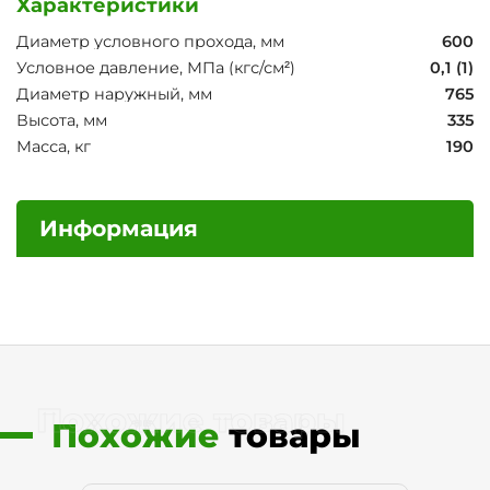
Характеристики
Диаметр условного прохода, мм
600
Условное давление, МПа (кгс/см²)
0,1 (1)
Диаметр наружный, мм
765
Высота, мм
335
Масса, кг
190
Информация
Похожие товары
Похожие
товары